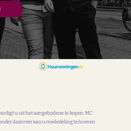
N
 nodigt u uit het aangebodene te kopen. MC
zonder daarover aan u mededeling te hoeven