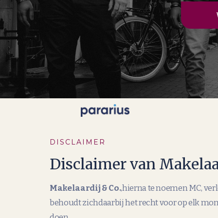
DISCLAIMER
Disclaimer van Makelaar
Makelaardij & Co.
,hierna te noemen MC, verl
behoudt zichdaarbij het recht voor op elk mo
doen.