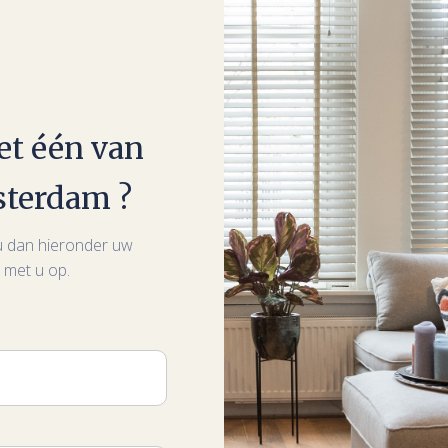
et één van
sterdam ?
t u dan hieronder uw
 met u op.