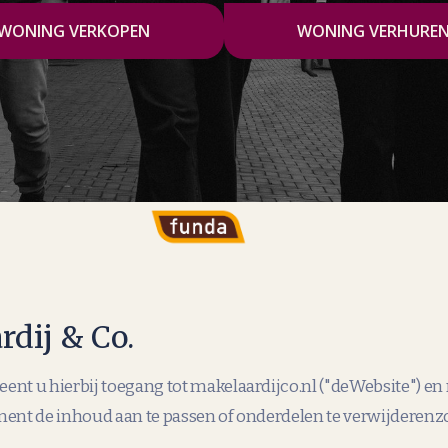
WONING VERKOPEN
WONING VERHURE
dij & Co.
eent u hierbij toegang tot makelaardijco.nl ("deWebsite") en
ment de inhoud aan te passen of onderdelen te verwijderen