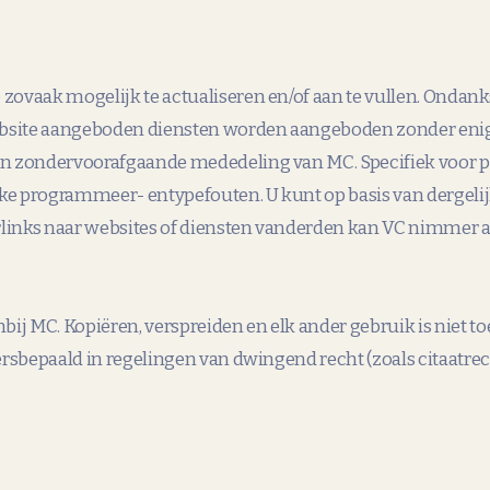
zovaak mogelijk te actualiseren en/of aan te vullen. Ondank
Website aangeboden diensten worden aangeboden zonder enig
 zondervoorafgaande mededeling van MC. Specifiek voor pr
jke programmeer- entypefouten. U kunt op basis van dergel
inks naar websites of diensten vanderden kan VC nimmer a
nbij MC. Kopiëren, verspreiden en elk ander gebruik is niet
sbepaald in regelingen van dwingend recht (zoals citaatrecht