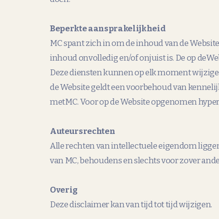
Beperkte aansprakelijkheid
MC spant zich in om de inhoud van de Website 
inhoud onvolledig en/of onjuist is. De op de
Deze diensten kunnen op elk moment wijzigen
de Website geldt een voorbehoud van kenneli
metMC. Voor op de Website opgenomen hyperl
Auteursrechten
Alle rechten van intellectuele eigendom ligge
van MC, behoudens en slechts voor zover ander
Overig
Deze disclaimer kan van tijd tot tijd wijzigen.