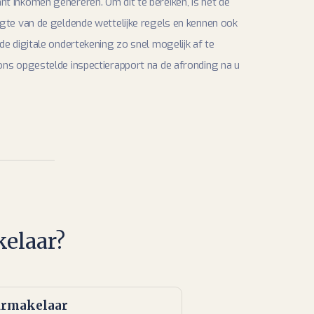
t inkomen genereren. Om dit te bereiken, is het de
ogte van de geldende wettelijke regels en kennen ook
e digitale ondertekening zo snel mogelijk af te
ons opgestelde inspectierapport na de afronding na u
elaar?
urmakelaar