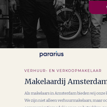
VERHUUR- EN VERKOOPMAKELAAR
Makelaardij Amsterda
Als makelaars in Amsterdam bieden wij onze 
We zijn niet alleen verhuurmakelaars, maar 