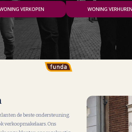
WONING VERKOPEN
WONING VERHURE
m
klanten de beste ondersteuning.
ook verkoopmakelaars. Ons