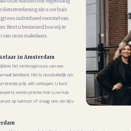
ls onze klanten ons regelmatig
 dienstverlening als u uw huis
jgt een individueel voorstel van
. Bent u benieuwd hoe wij te
n van onze makelaars.
kelaar in Amsterdam
tijdens het verkoopproces van een
emaal betekent. Het is noodzakelijk om
rrerende prijs wilt verkopen. U kunt
 experts weten precies hoe u uw huis
 gerust op kantoor of vraag ons om bij u
erdam