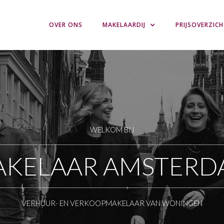
OVER ONS
MAKELAARDIJ
PRIJSOVERZIC
WELKOM BIJ
AKELAAR AMSTERD
VERHUUR- EN VERKOOPMAKELAAR VAN WONINGEN