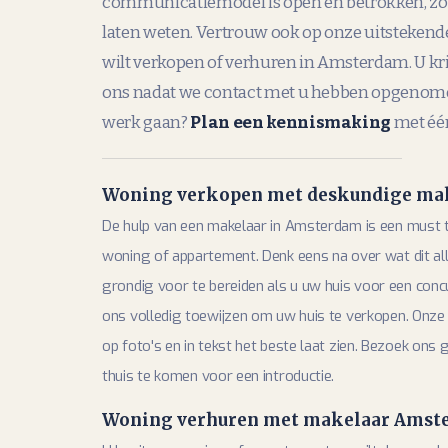
communicatiemodel is open en betrokken, zoa
laten weten. Vertrouw ook op onze uitstekende
wilt verkopen of verhuren in Amsterdam. U kri
ons nadat we contact met u hebben opgenomen
werk gaan?
Plan een kennismaking
met éé
Woning verkopen met deskundige ma
De hulp van een makelaar in Amsterdam is een must 
woning of appartement. Denk eens na over wat dit all
grondig voor te bereiden als u uw huis voor een concu
ons volledig toewijzen om uw huis te verkopen. Onze
op foto's en in tekst het beste laat zien. Bezoek ons
thuis te komen voor een introductie.
Woning verhuren met makelaar Amst