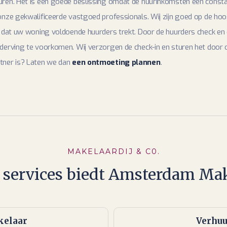
ren. Het is een goede beslissing omdat de huurinkomsten een constan
onze gekwalificeerde vastgoed professionals. Wij zijn goed op de ho
n dat uw woning voldoende huurders trekt. Door de huurders check en d
derving te voorkomen. Wij verzorgen de check-in en sturen het door 
tner is? Laten we dan
een ontmoeting plannen
.
MAKELAARDIJ & C0.
 services biedt Amsterdam Mak
elaar
Verhu